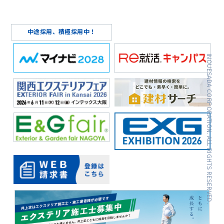
中途採用、積極採用中！
INOUESADA CORPORATION. ALL RIGHTS RESERVED.