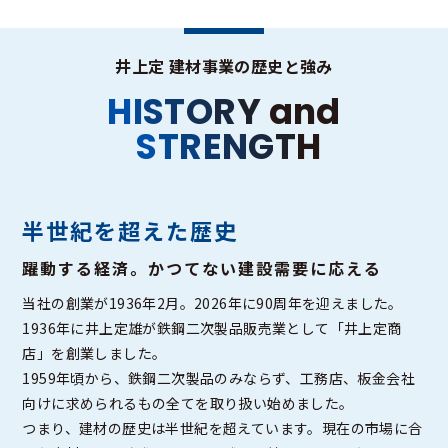
井上定 建材事業の歴史と強み
H
I
S
T
O
R
Y
a
n
d
S
T
R
E
N
G
T
H
半世紀を超えた歴史
躍動する経済。かつてない建設需要に応える
当社の創業が1936年2月。2026年に90周年を迎えました。
1936年に井上定雄が鉄鋼二次製品販売業として「井上定商
店」を創業しました。
1959年頃から、鉄鋼二次製品のみならず、工務店、板金会社
向けに求められるもの全てを取り扱い始めました。
つまり、建材の歴史は半世紀を超えています。現在の市場に合