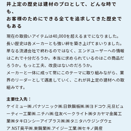
井上定の歴史は建材のプロとして、どんな時で
も、
お客様のためにできる全てを追求してきた歴史で
もある
現在の取扱いアイテムは40,000を超えるまでになりました。
長い歴史は各メーカーとも強い絆を築き上げてまいりました。
単なる流通会社で終わるのではなく、エンドユーザーへの情報
はこれで十分だろうか。本当に求められているのはこの商品だ
ろうか。もっと工夫、改良はないのだろうか。
メーカーと一体に成って常にこのテーマに取り組みながら、業
界のリーダーとして邁進していく、これが井上定の建材への取
組みです。
主要仕入先：
ケイミュー㈱.パナソニック㈱.日鉄鋼板㈱.㈱ヨドコウ.元旦ビュ
ーティー工業㈱.ニチハ㈱.住友ベークライト㈱タカヤマ金属工
業㈱タキロンシーアイプラス㈱.㈱タニタハウジングウェ
ア.NST奥平㈱.東鋼業㈱.アイジー工業.㈱セキノ興産