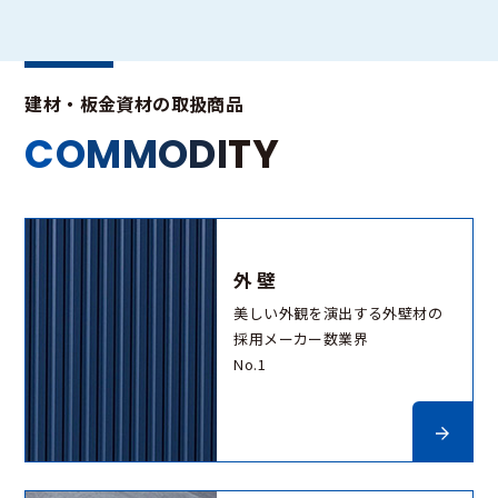
建材・板金資材の取扱商品
C
O
M
M
O
D
I
T
Y
外壁
美しい外観を演出する外壁材の
採用メーカー数業界
No.1