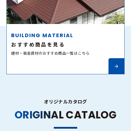
BUILDING MATERIAL
おすすめ商品を見る
建材・板金資材のおすすめ商品一覧はこちら
オリジナルカタログ
O
R
I
G
I
N
A
L
C
A
T
A
L
O
G