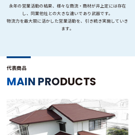
永年の営業活動の結果、様々な商流・商材が井上定には存在
し、同業他社との大きな違いであり武器です。
物流力を最大限に活かした営業活動を、引き続き実施していき
ます。
代表商品
M
A
I
N
P
R
O
D
U
C
T
S