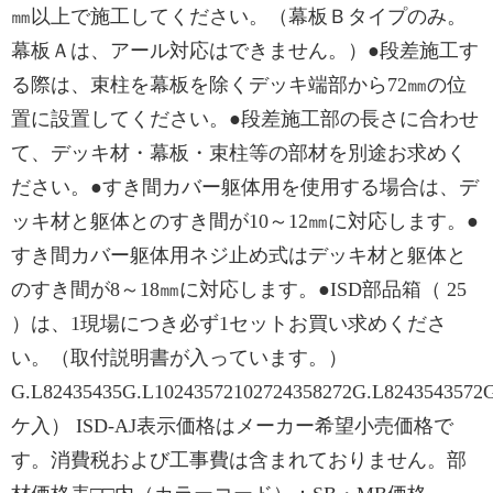
㎜以上で施工してください。（幕板Ｂタイプのみ。
幕板Ａは、アール対応はできません。）●段差施工す
る際は、束柱を幕板を除くデッキ端部から72㎜の位
置に設置してください。●段差施工部の長さに合わせ
て、デッキ材・幕板・束柱等の部材を別途お求めく
ださい。●すき間カバー躯体用を使用する場合は、デ
ッキ材と躯体とのすき間が10～12㎜に対応します。●
すき間カバー躯体用ネジ止め式はデッキ材と躯体と
のすき間が8～18㎜に対応します。●ISD部品箱（ 25
）は、1現場につき必ず1セットお買い求めくださ
い。（取付説明書が入っています。）
G.L82435435G.L10243572102724358272G.L8243543572
ケ入） ISD-AJ表示価格はメーカー希望小売価格で
す。消費税および工事費は含まれておりません。部