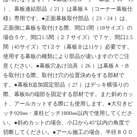
）、幕板連結部品（ 21 ）は幕板Ａ（コーナー幕板仕
様）専用です。●正面幕板取付部品（ 23・24 ）は、
正面側に幕板を取付ける際、間口1間（18サイズ）の
場合５ケ、間口1.5間（２７サイズ）で７ケ、間口2.5
間（45サイズ）で1２ケ（幕板Ｂは11ケ）必要です。
使用する幕板の種類により部品が違いますのでご注
意ください。●幕板穴あけ治具（ 26 ）は幕板Ａ・B
を取付ける際、取付け穴の位置決めをする部材で
す。●幕板B追加固定部品（ 27 ）はデッキ横張りの
際、幕板Bの端部を固定する部材です。また斜めカッ
ト、アールカットする際にも使用します。●大引きピ
ッチ920㎜・束柱ピッチ1800㎜以内で使用してくださ
い。●斜めカットの場合、小口から45°以内の角度で
切断してください。●アール施工の場合、半径８００