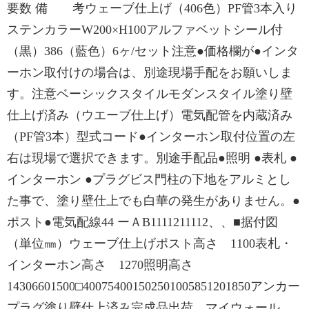
要数 備 考ウェーブ仕上げ（406色）PF管3本入り
ステンカラーW200×H100アルファベットシール付
（黒）386（藍色）6ヶ/セット注意●価格欄が●インタ
ーホン取付けの場合は、別途現場手配をお願いしま
す。注意ベーシックスタイルモダンスタイル塗り壁
仕上げ済み（ウエーブ仕上げ）電気配管を内蔵済み
（PF管3本）型式コード●インターホン取付位置の左
右は現場で選択できます。別途手配品●照明 ●表札 ●
インターホン ●プラグビス門柱の下地をアルミとし
た事で、塗り壁仕上でも白華の発生がありません。●
ポスト●電気配線44 ーＡB1111211112、、■据付図
（単位㎜）ウェーブ仕上げポスト高さ 1100表札・
インターホン高さ 1270照明高さ
14306601500□400754001502501005851201850アンカー
プラグ塗り壁仕上済み完成品出荷。マイウォール