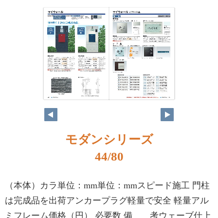
モダンシリーズ
44/80
（本体）カラ単位：mm単位：mmスピード施工 門柱
は完成品を出荷アンカープラグ軽量で安全 軽量アル
ミフレーム価格（円） 必要数 備 考ウェーブ仕上