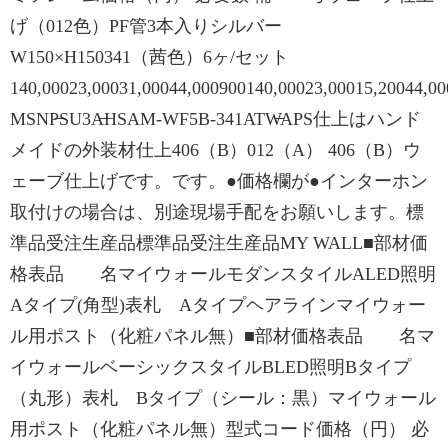
げ（012色）PF管3本入りシルバー
W150×H150341（茜色）6ヶ/セット
140,00023,00031,00044,000900140,00023,00015,20044
MSNP̶SU3A̶HSAM-WF5B-341ATW̶APS仕上はハンド
メイドの外装材仕上406（B）012（A） 406（B）ウ
ェーブ仕上げです。です。●価格欄が●インターホン
取付けの場合は、別途現場手配をお願いします。標
準品受注生産品標準品受注生産品MY WALL■部材価
格表品 名マイウォールモダンスタイルALED照明
Aタイプ(角型)表札 Aタイプヘアラインマイウォー
ル用ポスト（化粧パネル無）■部材価格表品 名マ
イウォールベーシックスタイルBLED照明Bタイプ
（丸形）表札 Bタイプ（シール：黒）マイウォール
用ポスト（化粧パネル無）型式コード価格（円） 必