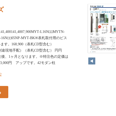
ズ
1,400141,4007,900MYT-L16N□□MYTN-
TN-16N□□05NP-MYT-BK※表札取付用のビス
す。168,900（表札CD型含む）
ンは別途現地手配）（表札CD型含む） 円円
：受注後、1ヶ月となります。※特注色の定価は
3,000円 アップです。42モダン柱
42
る