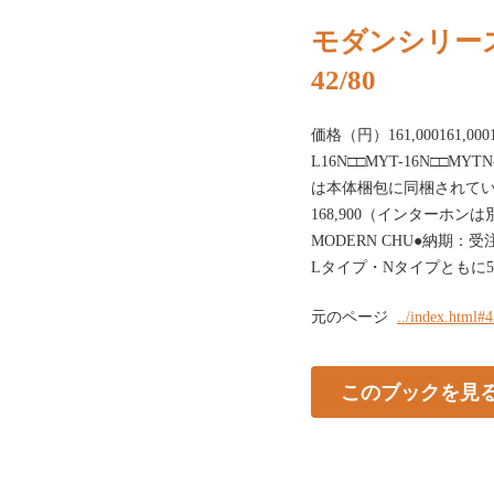
モダンシリー
42/80
価格（円）161,000161,00014
L16N□□MYT-16N□□MY
は本体梱包に同梱されていま
168,900（インターホ
MODERN CHU●納期
Lタイプ・Nタイプともに5
元のページ
../index.html#
このブックを見