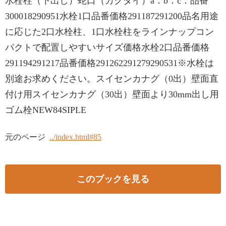
水栓柱（下出し）蛇口（カクダイ）a：b：c：品番
300018290951水栓1口品番価格291187291200品名用途
に応じた2口水栓柱、1口水栓柱をラインナップコン
パクトで配置しやすいサイズ価格水栓2口品番価格
291194291217品番価格291262291279290531※水栓は
別途お求めください。スイセンカナグ（0出）壁面直
付け用スイセンカナグ（30出）壁面より30mm出し用
ゴム栓NEW84SIPLE
元のページ
../index.html#85
このブックを見る