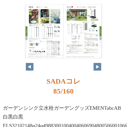
SADAコレ
85/160
ガーデンシンク立水栓ガーデングッズEMENTabcAB
白黒白黒
ELS32102148φ24φ49883001004004060690480050600106