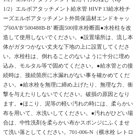
1/2）エルボアタッチメント給水管 HIVP 13給水栓チ
ーズエルボアタッチメント外筒保温材エンドキャッ
プ60A’B’500488B-B’ 断面500排水栓断面●水栓柱を改
造して使用しないでください。●設置場所は、流し本
体がガタつかない丈夫な下地の上に設置してくださ
い。水栓柱は、倒れることのないように十分に埋め
込み、モルタル等で固めてください。●給水管との接
続時は、接続箇所に水漏れがない事を確かめてくだ
さい。●給水栓を無理に締め上げたり、無理な力、衝
撃を与えたりしないでください。破損の原因となり
ます。●ほこり、泥等の軽い汚れの時には、柔らかい
布を用いて、水洗いしてください。●汚れがひどい場
合は、中性洗剤を柔らかい布かスポンジにふくませ
て洗い落としてください。701-006-N（横水栓 レトロ