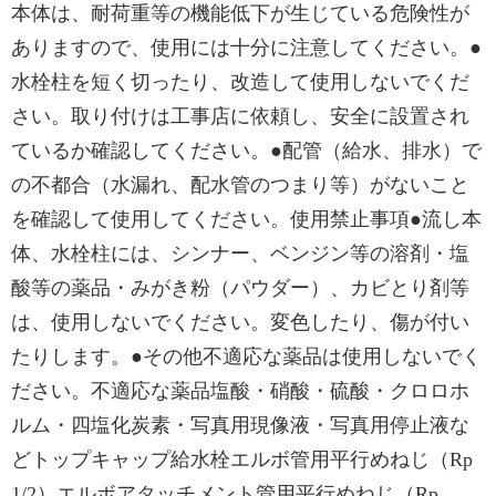
本体は、耐荷重等の機能低下が生じている危険性が
ありますので、使用には十分に注意してください。●
水栓柱を短く切ったり、改造して使用しないでくだ
さい。取り付けは工事店に依頼し、安全に設置され
ているか確認してください。●配管（給水、排水）で
の不都合（水漏れ、配水管のつまり等）がないこと
を確認して使用してください。使用禁止事項●流し本
体、水栓柱には、シンナー、ベンジン等の溶剤・塩
酸等の薬品・みがき粉（パウダー）、カビとり剤等
は、使用しないでください。変色したり、傷が付い
たりします。●その他不適応な薬品は使用しないでく
ださい。不適応な薬品塩酸・硝酸・硫酸・クロロホ
ルム・四塩化炭素・写真用現像液・写真用停止液な
どトップキャップ給水栓エルボ管用平行めねじ（Rp
1/2）エルボアタッチメント管用平行めねじ（Rp