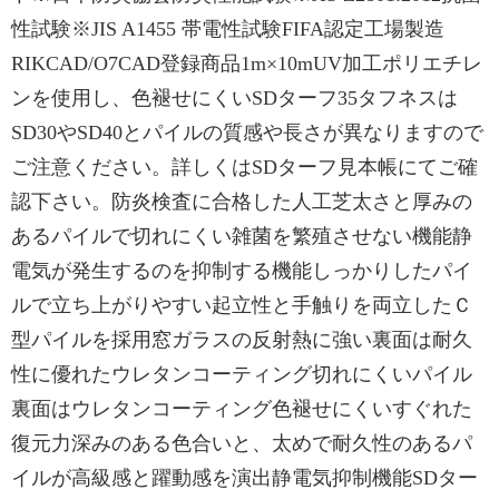
性試験※JIS A1455 帯電性試験FIFA認定工場製造
RIKCAD/O7CAD登録商品1m×10mUV加工ポリエチレ
ンを使用し、色褪せにくいSDターフ35タフネスは
SD30やSD40とパイルの質感や長さが異なりますので
ご注意ください。詳しくはSDターフ見本帳にてご確
認下さい。防炎検査に合格した人工芝太さと厚みの
あるパイルで切れにくい雑菌を繁殖させない機能静
電気が発生するのを抑制する機能しっかりしたパイ
ルで立ち上がりやすい起立性と手触りを両立したＣ
型パイルを採用窓ガラスの反射熱に強い裏面は耐久
性に優れたウレタンコーティング切れにくいパイル
裏面はウレタンコーティング色褪せにくいすぐれた
復元力深みのある色合いと、太めで耐久性のあるパ
イルが高級感と躍動感を演出静電気抑制機能SDター