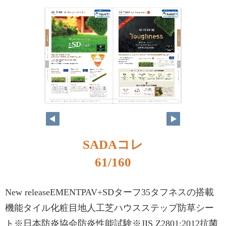
SADAコレ
61/160
New releaseEMENTPAV+SDターフ35タフネスの搭載
機能タイル化粧目地人工芝ハウスステップ防草シー
ト※日本防炎協会防炎性能試験※JIS Z2801:2012抗菌