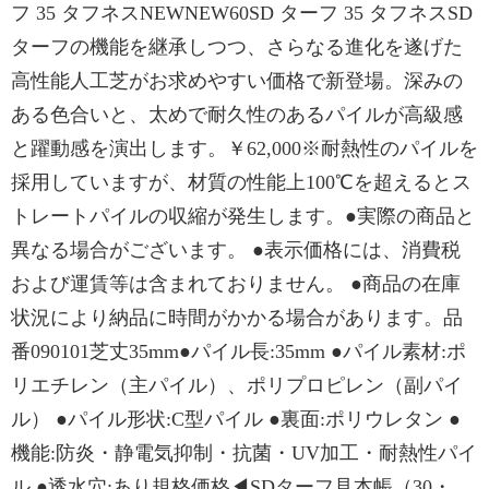
フ 35 タフネスNEWNEW60SD ターフ 35 タフネスSD
ターフの機能を継承しつつ、さらなる進化を遂げた
高性能人工芝がお求めやすい価格で新登場。深みの
ある色合いと、太めで耐久性のあるパイルが高級感
と躍動感を演出します。￥62,000※耐熱性のパイルを
採用していますが、材質の性能上100℃を超えるとス
トレートパイルの収縮が発生します。●実際の商品と
異なる場合がございます。 ●表示価格には、消費税
および運賃等は含まれておりません。 ●商品の在庫
状況により納品に時間がかかる場合があります。品
番090101芝丈35mm●パイル長:35mm ●パイル素材:ポ
リエチレン（主パイル）、ポリプロピレン（副パイ
ル） ●パイル形状:C型パイル ●裏面:ポリウレタン ●
機能:防炎・静電気抑制・抗菌・UV加工・耐熱性パイ
ル ●透水穴:あり規格価格◀SDターフ見本帳（30・