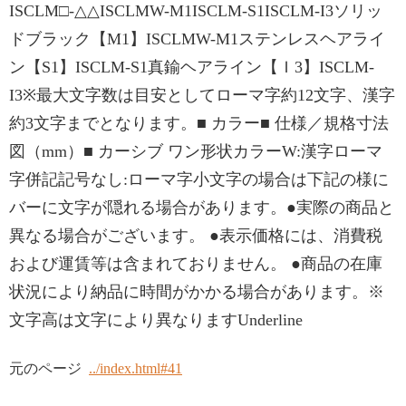
ISCLM□-△△ISCLMW-M1ISCLM-S1ISCLM-I3ソリッ
ドブラック【M1】ISCLMW-M1ステンレスヘアライ
ン【S1】ISCLM-S1真鍮ヘアライン【Ｉ3】ISCLM-
I3※最大文字数は目安としてローマ字約12文字、漢字
約3文字までとなります。■ カラー■ 仕様／規格寸法
図（mm）■ カーシブ ワン形状カラーW:漢字ローマ
字併記記号なし:ローマ字小文字の場合は下記の様に
バーに文字が隠れる場合があります。●実際の商品と
異なる場合がございます。 ●表示価格には、消費税
および運賃等は含まれておりません。 ●商品の在庫
状況により納品に時間がかかる場合があります。※
文字高は文字により異なりますUnderline
元のページ
../index.html#41