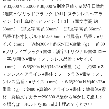
￥33,000￥36,000￥38,000※別途見積り※製作日数約
2週間〜ソリッドブラック【M1】ステンレスヘアラ
イン【S1】真鍮ヘアライン【Ｉ3】（頭文字高 約
58mm）（頭文字高 約30mm）（頭文字高 約36mm）
品番価格寸切ボルトM2×50mm（付属品）品番：●サ
イズ（mm）：Ｗ約300×Ｈ約62×T3●重量（g）：約80
●ソリッドブラック●書体：漢字/オリジナル書体 ロー
マ字/明朝体●素材：ステンレス品番：●サイズ
（mm）：Ｗ約300×Ｈ約34×T3●重量（g）：約80 ●ス
テンレスヘアライン●書体：フーツラ体●素材：ステ
ンレス品番：●サイズ（mm）：Ｗ約300×Ｈ約40×T3●
重量（g）：約80 ●真鍮ヘアライン●書体：隷書体●素
材：真鍮文字カラー290300※壁から浮かして施工す
る場合は ボルトを30mm以上埋めてください