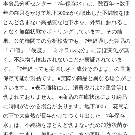
本食品分析センター「7年保存水」は、数百年〜数千
年の歳月をかけて地下300mから噴出した不純物をほ
とんど含まない高品質な地下水を、外気に触れるこ
となく無菌状態でボトリングしています。その結
果、公的機関での分析検査でも、7年経過した製品の
「pH値」「硬度」「ミネラル成分」にほぼ変化が無
く、不純物も検出されないことが実証されていま
す。「7年経っても美味しさ・成分そのまま」の長期
保存可能な製品です。●実際の商品と異なる場合がご
ざいます。 ●表示価格には、消費税および運賃等は
含まれておりません。 ●商品の在庫状況により納品
に時間がかかる場合があります。地下300m、花崗岩
の下で大自然が長年かけてつくり出した「7年保存
水」は、不純物をほとんど含まないため加熱殺菌が
不要。つまり、加熱によって、水の美味しさである