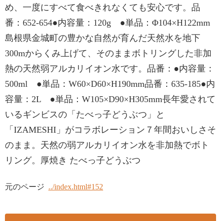
め、一度にすべて食べきれなくても安心です。品
番：652-654●内容量：120g ●単品：Φ104×H122mm
島根県金城町の豊かな自然が育んだ天然水を地下
300mからくみ上げて、そのままボトリングした非加
熱の天然弱アルカリイオン水です。品番：●内容量：
500ml ●単品：W60×D60×H190mm品番：635-185●内
容量：2L ●単品：W105×D90×H305mm長年愛されて
いるギンビスの「たべっ子どうぶつ」と
「IZAMESHI」がコラボレーション７年間おいしさそ
のまま。天然の弱アルカリイオン水を非加熱でボト
リング。厚焼き たべっ子どうぶつ
元のページ
../index.html#152