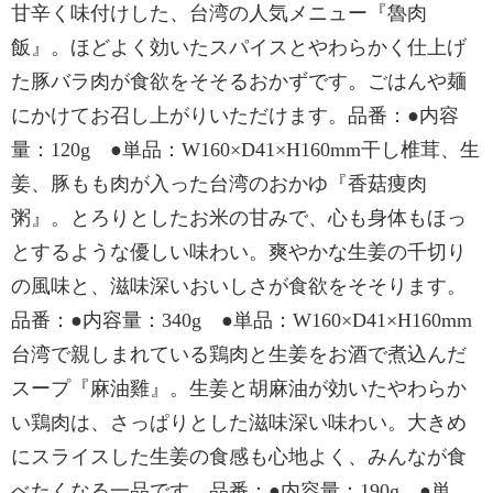
甘辛く味付けした、台湾の人気メニュー『魯肉
飯』。ほどよく効いたスパイスとやわらかく仕上げ
た豚バラ肉が食欲をそそるおかずです。ごはんや麺
にかけてお召し上がりいただけます。品番：●内容
量：120g ●単品：W160×D41×H160mm干し椎茸、生
姜、豚もも肉が入った台湾のおかゆ『香菇痩肉
粥』。とろりとしたお米の甘みで、心も身体もほっ
とするような優しい味わい。爽やかな生姜の千切り
の風味と、滋味深いおいしさが食欲をそそります。
品番：●内容量：340g ●単品：W160×D41×H160mm
台湾で親しまれている鶏肉と生姜をお酒で煮込んだ
スープ『麻油雞』。生姜と胡麻油が効いたやわらか
い鶏肉は、さっぱりとした滋味深い味わい。大きめ
にスライスした生姜の食感も心地よく、みんなが食
べたくなる一品です。品番：●内容量：190g ●単