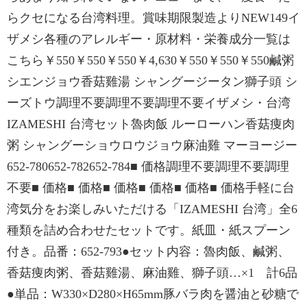
らクセになる台湾料理。賞味期限製造よりNEW149イ
ザメシ各種のアレルギー・原材料・栄養成分一覧は
こちら￥550￥550￥550￥4,630￥550￥550￥550鹹粥
シエンジョウ香菇雞湯 シャングージータン獅子頭 シ
ーズトウ調理不要調理不要調理不要イザメシ・台湾
IZAMESHI 台湾セット魯肉飯 ルーローハン香菇痩肉
粥 シャングーショウロウジョウ麻油雞 マーヨージー
652-780652-782652-784■ 価格調理不要調理不要調理
不要■ 価格■ 価格■ 価格■ 価格■ 価格■ 価格手軽に台
湾気分をお楽しみいただける「IZAMESHI 台湾」全6
種類を詰め合わせたセットです。紙皿・紙スプーン
付き。品番：652-793●セット内容：魯肉飯、鹹粥、
香菇痩肉粥、香菇雞湯、麻油雞、獅子頭…×1 計6品
●単品：W330×D280×H65mm豚バラ肉を醤油と砂糖で