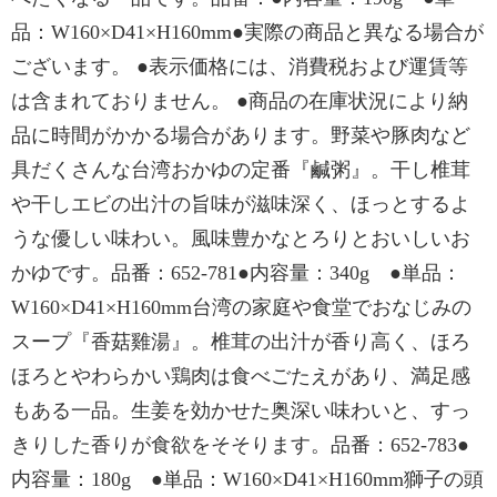
品：W160×D41×H160mm●実際の商品と異なる場合が
ございます。 ●表示価格には、消費税および運賃等
は含まれておりません。 ●商品の在庫状況により納
品に時間がかかる場合があります。野菜や豚肉など
具だくさんな台湾おかゆの定番『鹹粥』。干し椎茸
や干しエビの出汁の旨味が滋味深く、ほっとするよ
うな優しい味わい。風味豊かなとろりとおいしいお
かゆです。品番：652-781●内容量：340g ●単品：
W160×D41×H160mm台湾の家庭や食堂でおなじみの
スープ『香菇雞湯』。椎茸の出汁が香り高く、ほろ
ほろとやわらかい鶏肉は食べごたえがあり、満足感
もある一品。生姜を効かせた奥深い味わいと、すっ
きりした香りが食欲をそそります。品番：652-783●
内容量：180g ●単品：W160×D41×H160mm獅子の頭