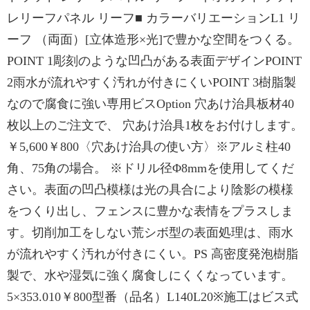
レリーフパネル リーフ■ カラーバリエーションL1 リ
ーフ （両面）[立体造形×光]で豊かな空間をつくる。
POINT 1彫刻のような凹凸がある表面デザインPOINT
2雨水が流れやすく汚れが付きにくいPOINT 3樹脂製
なので腐食に強い専用ビスOption 穴あけ治具板材40
枚以上のご注文で、 穴あけ治具1枚をお付けします。
￥5,600￥800〈穴あけ治具の使い方〉※アルミ柱40
角、75角の場合。 ※ドリル径Φ8mmを使用してくだ
さい。表面の凹凸模様は光の具合により陰影の模様
をつくり出し、フェンスに豊かな表情をプラスしま
す。切削加工をしない荒シボ型の表面処理は、雨水
が流れやすく汚れが付きにくい。PS 高密度発泡樹脂
製で、水や湿気に強く腐食しにくくなっています。
5×353.010￥800型番（品名）L140L20※施工はビス式