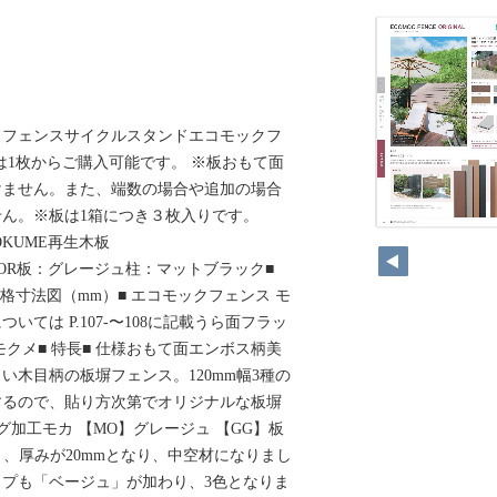
ドフェンスサイクルスタンドエコモックフ
※板は1枚からご購入可能です。 ※板おもて面
けません。また、端数の場合や追加の場合
ん。※板は1箱につき３枚入りです。
 MOKUME再生木板
mmCOLOR板：グレージュ柱：マットブラック■
格寸法図（mm）■ エコモックフェンス モ
ては P.107-〜108に記載うら面フラッ
クメ■ 特長■ 仕様おもて面エンボス柄美
い木目柄の板塀フェンス。120mm幅3種の
するので、貼り方次第でオリジナルな板塀
グ加工モカ 【MO】グレージュ 【GG】板
ま、厚みが20mmとなり、中空材になりまし
プも「ベージュ」が加わり、3色となりま