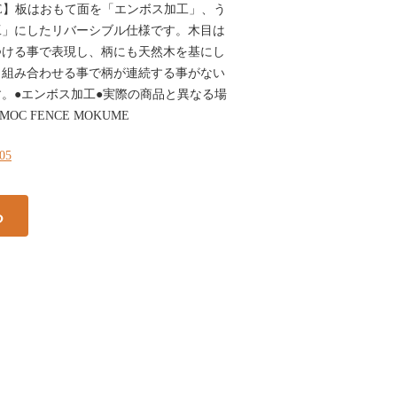
【BE】板はおもて面を「エンボス加工」、う
工」にしたリバーシブル仕様です。木目は
つける事で表現し、柄にも天然木を基にし
。組み合わせる事で柄が連続する事がない
。●エンボス加工●実際の商品と異なる場
OC FENCE MOKUME
105
る