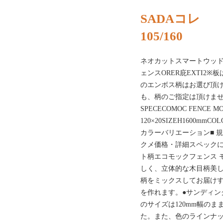
SADAコレ
105/160
ネオカットスマートウッ
ェンスORER庇EXTI2
のエンボス柄はお選び頂
も、柄のご指定は頂けませ
SPECECOMOC FENCE
120×20SIZEH1600
カラーバリエーション■ 規
クメ価格・詳細スペックについ
ト柄エコモックフェンス モ
しく、立体的な木目柄美し
柄をミックスしてお届け
を作れます。●サンディン
のサイズは120mm幅のま
た。また、色のラインナッ